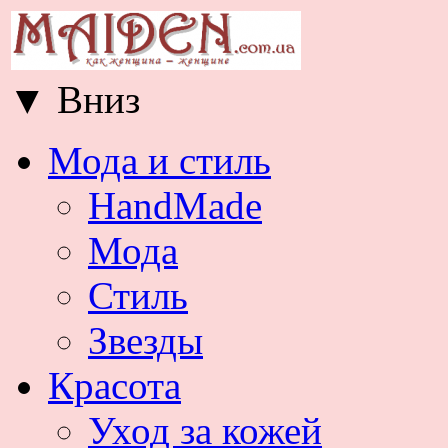
▼
Вниз
Мода и стиль
HandMade
Мода
Стиль
Звезды
Красота
Уход за кожей