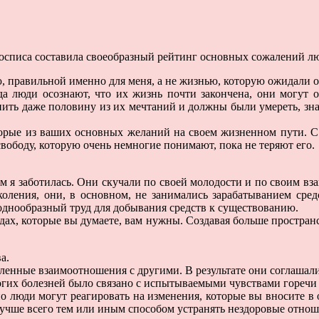
осписа составила своеобразный рейтинг основных сожалений л
ю, правильной именно для меня, а не жизнью, которую ожидали о
а люди осознают, что их жизнь почти закончена, они могут ог
ть даже половину из их мечтаний и должны были умереть, зная
орые из ваших основных желаний на своем жизненном пути. С т
вободу, которую очень немногие понимают, пока не теряют его.
ром я заботилась. Они скучали по своей молодости и по своим 
оления, они, в основном, не занимались зарабатыванием средс
 однообразный труд для добывания средств к существованию.
дах, которые вы думаете, вам нужны. Создавая больше пространс
а.
ленные взаимоотношения с другими. В результате они соглашали
огих болезней было связано с испытываемыми чувствами горечи 
 люди могут реагировать на изменения, которые вы вносите в о
учше всего тем или иным способом устранять нездоровые отнош