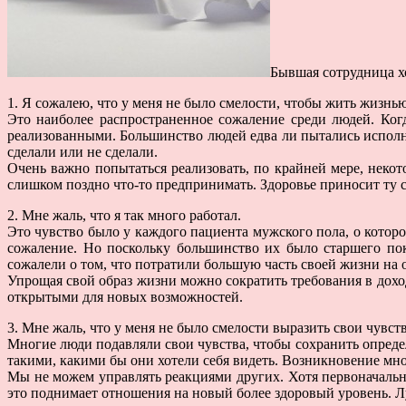
Бывшая сотрудница х
1. Я сожалею, что у меня не было смелости, чтобы жить жизнь
Это наиболее распространенное сожаление среди людей. Когд
реализованными. Большинство людей едва ли пытались исполни
сделали или не сделали.
Очень важно попытаться реализовать, по крайней мере, некот
слишком поздно что-то предпринимать. Здоровье приносит ту с
2. Мне жаль, что я так много работал.
Это чувство было у каждого пациента мужского пола, о кото
сожаление. Но поскольку большинство их было старшего пок
сожалели о том, что потратили большую часть своей жизни на
Упрощая свой образ жизни можно сократить требования в дохо
открытыми для новых возможностей.
3. Мне жаль, что у меня не было смелости выразить свои чувств
Многие люди подавляли свои чувства, чтобы сохранить опреде
такими, какими бы они хотели себя видеть. Возникновение мн
Мы не можем управлять реакциями других. Хотя первоначально
это поднимает отношения на новый более здоровый уровень. Л