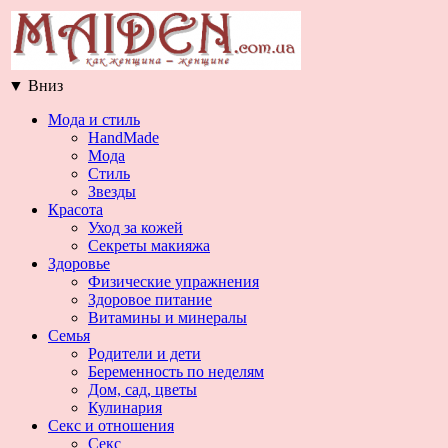
▼
Вниз
Мода и стиль
HandMade
Мода
Стиль
Звезды
Красота
Уход за кожей
Секреты макияжа
Здоровье
Физические упражнения
Здоровое питание
Витамины и минералы
Семья
Родители и дети
Беременность по неделям
Дом, сад, цветы
Кулинария
Секс и отношения
Секс