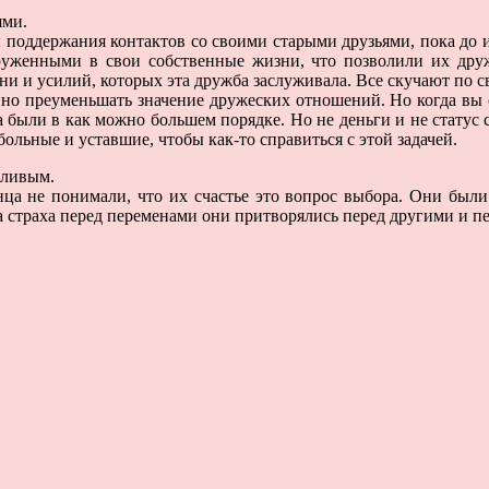
ями.
 поддержания контактов со своими старыми друзьями, пока до их
груженными в свои собственные жизни, что позволили их др
ни и усилий, которых эта дружба заслуживала. Все скучают по с
но преуменьшать значение дружеских отношений. Но когда вы 
а были в как можно большем порядке. Но не деньги и не статус 
ольные и уставшие, чтобы как-то справиться с этой задачей.
тливым.
нца не понимали, что их счастье это вопрос выбора. Они бы
а страха перед переменами они притворялись перед другими и п