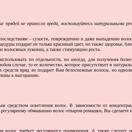
е прядей не принесло вреда, воспользуйтесь натуральными ре
последствиям – сухости, повреждению и даже выпадению волос
цедуры подарят не только красивый цвет, но также здоровье, бл
ие волосяных луковиц, а также стимуляцию роста.
использовать по отдельности, но иногда, для получения боле
бом случае, то ее количество, которое присутствует в натурал
х средств вряд ли подарит Вам белоснежные волосы, но однозна
клоны к выгоранию.
ным средством осветления волос. В зависимости от концентрац
ря регулярному обмыванию волос отваром ромашки, Вы сделаете 
ия волос требует регулярного применения. А также следует 