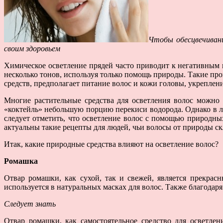
Чтобы обесцвечивани
своим здоровьем
Химическое осветление прядей часто приводит к негативным 
несколько тонов, используя только помощь природы. Такие про
средств, предполагает питание волос и кожи головы, укреплен
Многие растительные средства для осветления волос можно 
«коктейль» небольшую порцию перекиси водорода. Однако в лю
следует отметить, что осветление волос с помощью природны
актуальны такие рецепты для людей, чьи волосы от природы с
Итак, какие природные средства влияют на осветление волос?
Ромашка
Отвар ромашки, как сухой, так и свежей, является прекрас
используется в натуральных масках для волос. Также благода
Следует знать
Отвар ромашки, как самостоятельное средство для осветлен