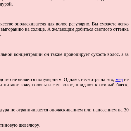
едурой.
естве ополаскивателя для волос регулярно, Вы сможете легко
му выгоранию на солнце. А желающим добиться светлого оттенка
.
льной концентрации он также провоцирует сухость волос, а за
дство не является популярным. Однако, несмотря на это,
мед
не
ки питают кожу головы и сам волос, придают красивый блеск,
дура не ограничивается ополаскиванием или нанесением на 30
латиновую шевелюру.