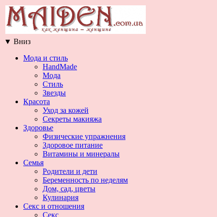
▼
Вниз
Мода и стиль
HandMade
Мода
Стиль
Звезды
Красота
Уход за кожей
Секреты макияжа
Здоровье
Физические упражнения
Здоровое питание
Витамины и минералы
Семья
Родители и дети
Беременность по неделям
Дом, сад, цветы
Кулинария
Секс и отношения
Секс