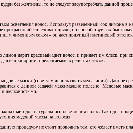
 кудри без желтизны, то не следует злоупотреблять данной проц
вом осветления волос. Используя разведенный сок лимона в кач
себе прекрасно обесцвечивает пряди, он способствует их быстро
денным лимонным соком – он дает приятный платиновый оттенок
о лимон дарит красивый цвет волос, и придает им блеск, при си
юдайте пропорции, предлагаемые в рецептах масок.
медовые маски (советуем использовать мед акации). Данное сре
правится с данной задачей максимально полезно. Медовые мас
и и шелковистыми.
можных методов натурального осветления волос. Так одна проце
утствия медовой массы на волосах.
 данную процедуру не стоит проводить тем, кто желает иметь п