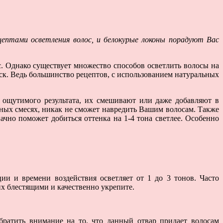
цептами осветления волос, и белокурые локоны порадуют Вас
. Однако существует множество способов осветлить волосы на
еск. Ведь большинство рецептов, с использованием натуральных
е ощутимого результата, их смешивают или даже добавляют в
ьных смесях, никак не сможет навредить Вашим волосам. Также
чно поможет добиться оттенка на 1-4 тона светлее. Особенно
ии и времени воздействия осветляет от 1 до 3 тонов. Часто
их блестящими и качественно укрепите.
обратить внимание на то, что данный отвар придает волосам