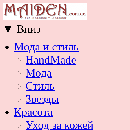
▼
Вниз
Мода и стиль
HandMade
Мода
Стиль
Звезды
Красота
Уход за кожей