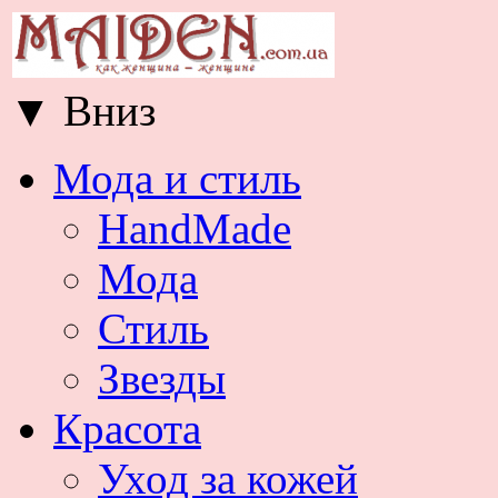
▼
Вниз
Мода и стиль
HandMade
Мода
Стиль
Звезды
Красота
Уход за кожей