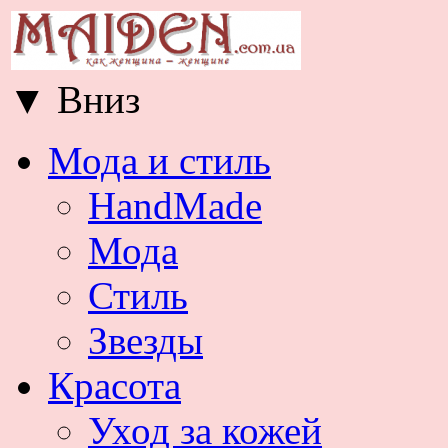
▼
Вниз
Мода и стиль
HandMade
Мода
Стиль
Звезды
Красота
Уход за кожей