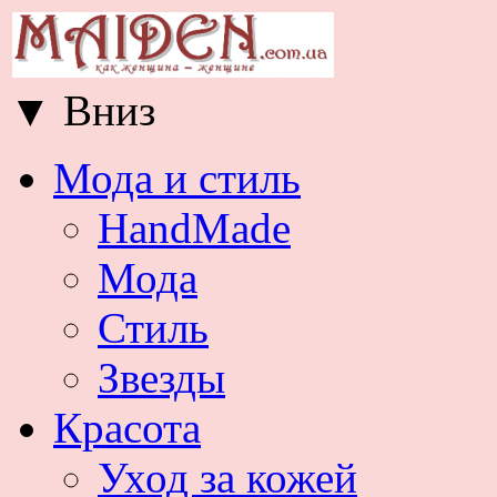
▼
Вниз
Мода и стиль
HandMade
Мода
Стиль
Звезды
Красота
Уход за кожей