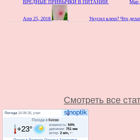
ВРЕДНЫЕ ПРИВЫЧКИ В ПИТАНИИ
Мар 
Апр 25, 2018
Укусил клещ? Что дела
Смотреть все ста
Погода
10.08.26, утро
Погода в
Киеве
влажность:
54%
+23°
давление:
751 мм
ветер:
2 м/с,
Погода в Луганске
Погода в Запорожье