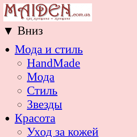
▼
Вниз
Мода и стиль
HandMade
Мода
Стиль
Звезды
Красота
Уход за кожей