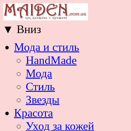
▼
Вниз
Мода и стиль
HandMade
Мода
Стиль
Звезды
Красота
Уход за кожей