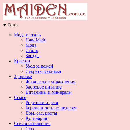
▼
Вниз
Мода и стиль
HandMade
Мода
Стиль
Звезды
Красота
Уход за кожей
Секреты макияжа
Здоровье
Физические упражнения
Здоровое питание
Витамины и минералы
Семья
Родители и дети
Беременность по неделям
Дом, сад, цветы
Кулинария
Секс и отношения
Секс