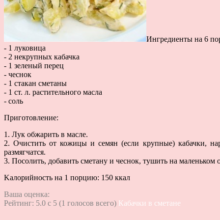
Ингредиенты на 6 по
- 1 луковица
- 2 некрупных кабачка
- 1 зеленый перец
- чеснок
- 1 стакан сметаны
- 1 ст. л. растительного масла
- соль
Приготовление:
1. Лук обжарить в масле.
2. Очистить от кожицы и семян (если крупные) кабачки, нар
размягчатся.
3. Посолить, добавить сметану и чеснок, тушить на маленьком 
Kалорийность на 1 порцию: 150 ккал
Ваша оценка:
Рейтинг:
5.0
c
5
(
1
голосов всего)
Кабачки в сметане