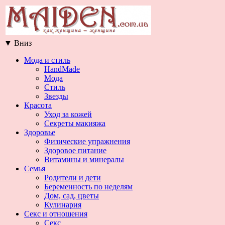
▼
Вниз
Мода и стиль
HandMade
Мода
Стиль
Звезды
Красота
Уход за кожей
Секреты макияжа
Здоровье
Физические упражнения
Здоровое питание
Витамины и минералы
Семья
Родители и дети
Беременность по неделям
Дом, сад, цветы
Кулинария
Секс и отношения
Секс