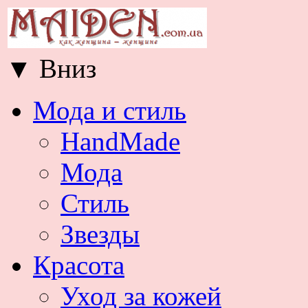
▼
Вниз
Мода и стиль
HandMade
Мода
Стиль
Звезды
Красота
Уход за кожей