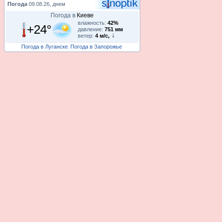
Погода
09.08.26, днем
Погода в
Киеве
влажность:
42%
+24°
давление:
751 мм
ветер:
4 м/с,
Погода в Луганске
Погода в Запорожье