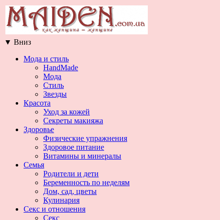
▼
Вниз
Мода и стиль
HandMade
Мода
Стиль
Звезды
Красота
Уход за кожей
Секреты макияжа
Здоровье
Физические упражнения
Здоровое питание
Витамины и минералы
Семья
Родители и дети
Беременность по неделям
Дом, сад, цветы
Кулинария
Секс и отношения
Секс