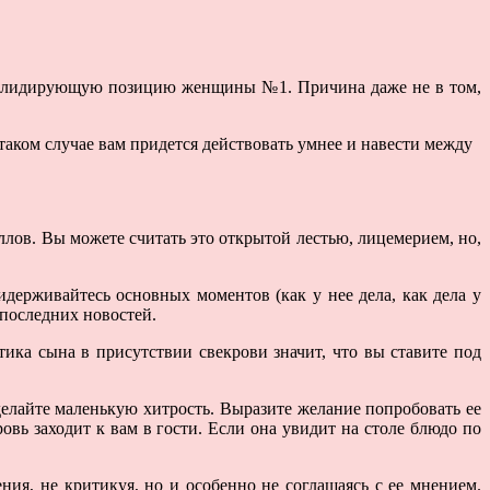
яет лидирующую позицию женщины №1. Причина даже не в том,
таком случае вам придется действовать умнее и навести между
аллов. Вы можете считать это открытой лестью, лицемерием, но,
идерживайтесь основных моментов (как у нее дела, как дела у
 последних новостей.
тика сына в присутствии свекрови значит, что вы ставите под
делайте маленькую хитрость. Выразите желание попробовать ее
кровь заходит к вам в гости. Если она увидит на столе блюдо по
ния, не критикуя, но и особенно не соглашаясь с ее мнением.