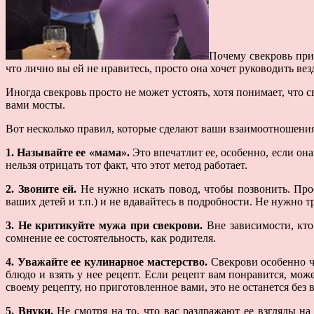
Почему свекровь при
что лично вы ей не нравитесь, просто она хочет руководить везд
Иногда свекровь просто не может устоять, хотя понимает, что 
вами мосты.
Вот несколько правил, которые сделают ваши взаимоотношения
1. Называйте ее «мама».
Это впечатлит ее, особенно, если она
нельзя отрицать тот факт, что этот метод работает.
2. Звоните ей.
Не нужно искать повод, чтобы позвонить. Прост
ваших детей и т.п.) и не вдавайтесь в подробности. Не нужно 
3. Не критикуйте мужа при свекрови.
Вне зависимости, кто 
сомнение ее состоятельность, как родителя.
4. Уважайте ее кулинарное мастерство.
Свекрови особенно чу
блюдо и взять у нее рецепт. Если рецепт вам понравится, может
своему рецепту, но приготовленное вами, это не останется без
5. Внуки.
Не смотря на то, что вас раздражают ее взгляды на