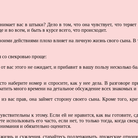
нимает вас в штыки? Дело в том, что она чувствует, что тер
е и во всем, и быть в курсе всего, что происходит.
своими действиями плохо влияет на личную жизнь свого сына. В 
 со свекровью проще:
 от вас этого не ожидает, и прибавит в вашу пользу несколько б
о наберите номер и спросите, как у нее дела. В разговоре пр
тратить много времени на детальное обсуждение всех знакомых и
из вас прав, она займет сторону своего сына. Кроме того, кри
вствительны к этому. Если ей не нравится, как вы готовите, с
е использовать его часто, если нет, то только тогда, когда све
 внимания и обязательно оценится.
 жизнь и суждения, старайтесь поддерживать дружеские отноше