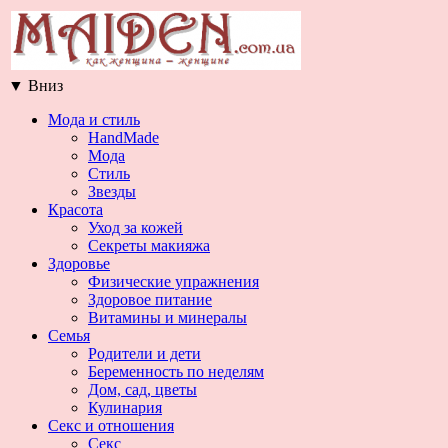
▼
Вниз
Мода и стиль
HandMade
Мода
Стиль
Звезды
Красота
Уход за кожей
Секреты макияжа
Здоровье
Физические упражнения
Здоровое питание
Витамины и минералы
Семья
Родители и дети
Беременность по неделям
Дом, сад, цветы
Кулинария
Секс и отношения
Секс