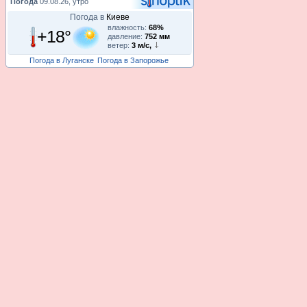
Погода
09.08.26, утро
Погода в
Киеве
влажность:
68%
+18°
давление:
752 мм
ветер:
3 м/с,
Погода в Луганске
Погода в Запорожье