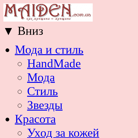
▼
Вниз
Мода и стиль
HandMade
Мода
Стиль
Звезды
Красота
Уход за кожей