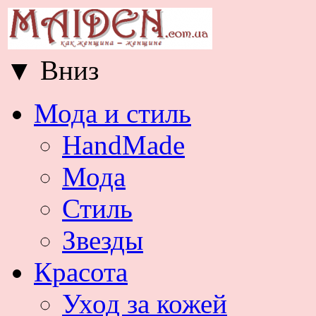
▼
Вниз
Мода и стиль
HandMade
Мода
Стиль
Звезды
Красота
Уход за кожей