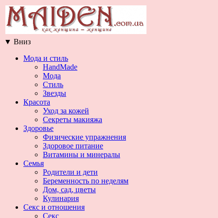
▼
Вниз
Мода и стиль
HandMade
Мода
Стиль
Звезды
Красота
Уход за кожей
Секреты макияжа
Здоровье
Физические упражнения
Здоровое питание
Витамины и минералы
Семья
Родители и дети
Беременность по неделям
Дом, сад, цветы
Кулинария
Секс и отношения
Секс