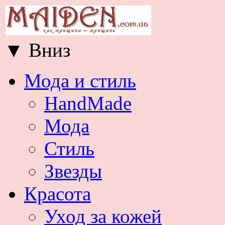
▼
Вниз
Мода и стиль
HandMade
Мода
Стиль
Звезды
Красота
Уход за кожей