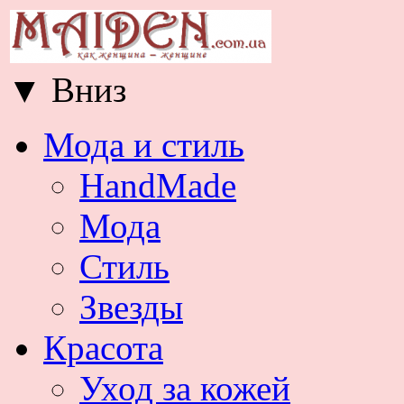
▼
Вниз
Мода и стиль
HandMade
Мода
Стиль
Звезды
Красота
Уход за кожей