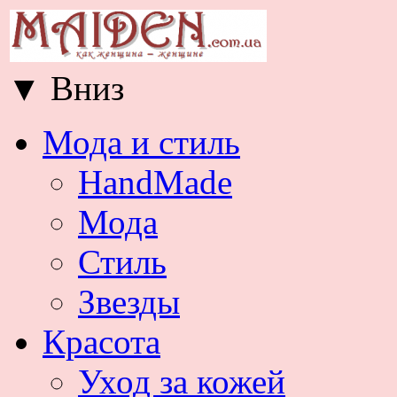
▼
Вниз
Мода и стиль
HandMade
Мода
Стиль
Звезды
Красота
Уход за кожей