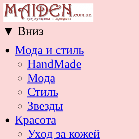
▼
Вниз
Мода и стиль
HandMade
Мода
Стиль
Звезды
Красота
Уход за кожей