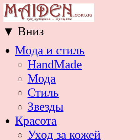
▼
Вниз
Мода и стиль
HandMade
Мода
Стиль
Звезды
Красота
Уход за кожей