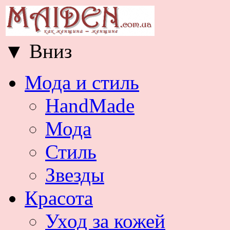
▼
Вниз
Мода и стиль
HandMade
Мода
Стиль
Звезды
Красота
Уход за кожей