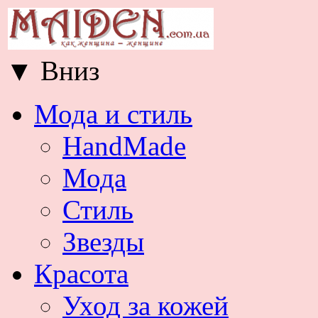
▼
Вниз
Мода и стиль
HandMade
Мода
Стиль
Звезды
Красота
Уход за кожей