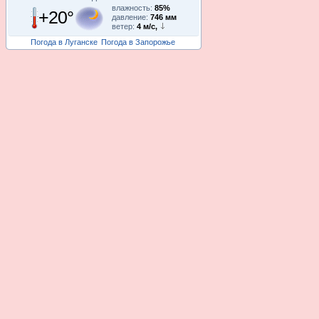
влажность:
85%
+20°
давление:
746 мм
ветер:
4 м/с,
Погода в Луганске
Погода в Запорожье