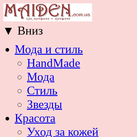
▼
Вниз
Мода и стиль
HandMade
Мода
Стиль
Звезды
Красота
Уход за кожей