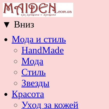
▼
Вниз
Мода и стиль
HandMade
Мода
Стиль
Звезды
Красота
Уход за кожей