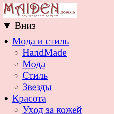
▼
Вниз
Мода и стиль
HandMade
Мода
Стиль
Звезды
Красота
Уход за кожей