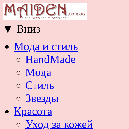
▼
Вниз
Мода и стиль
HandMade
Мода
Стиль
Звезды
Красота
Уход за кожей