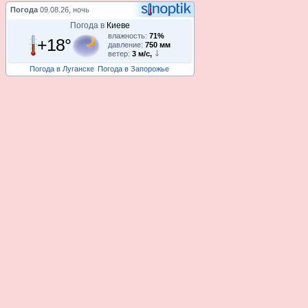
Погода
09.08.26, ночь
Погода в
Киеве
влажность:
71%
+18°
давление:
750 мм
ветер:
3 м/с,
Погода в Луганске
Погода в Запорожье