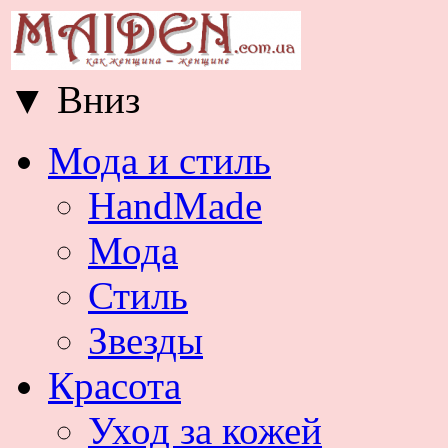
▼
Вниз
Мода и стиль
HandMade
Мода
Стиль
Звезды
Красота
Уход за кожей