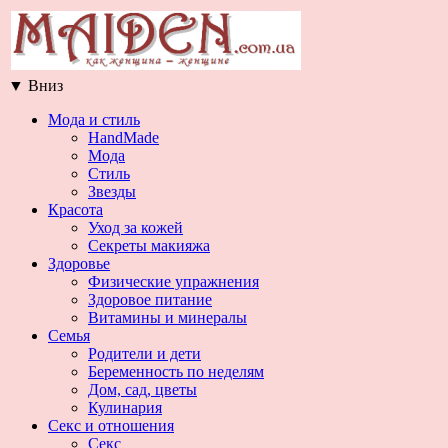
▼
Вниз
Мода и стиль
HandMade
Мода
Стиль
Звезды
Красота
Уход за кожей
Секреты макияжа
Здоровье
Физические упражнения
Здоровое питание
Витамины и минералы
Семья
Родители и дети
Беременность по неделям
Дом, сад, цветы
Кулинария
Секс и отношения
Секс