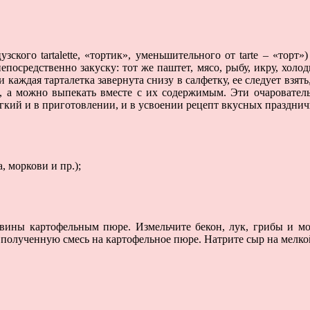
узского tartalette, «тортик», уменьшительного от tarte – «торт
посредственно закуску: тот же паштет, мясо, рыбу, икру, холод
 каждая тарталетка завернута снизу в салфетку, ее следует взять
, а можно выпекать вместе с их содержимым. Эти очаровател
гкий и в приготовлении, и в усвоении рецепт вкусных празднич
, моркови и пр.);
вины картофельным пюре. Измельчите бекон, лук, грибы и мо
 полученную смесь на картофельное пюре. Натрите сыр на мелкой