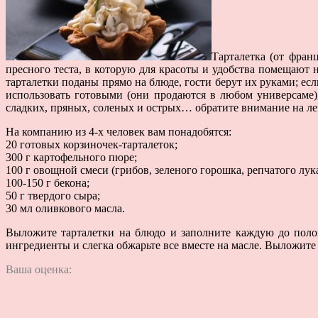
Тарталетка (от франц
пресного теста, в которую для красоты и удобства помещают не
тарталетки поданы прямо на блюде, гости берут их руками; если
использовать готовыми (они продаются в любом универсаме)
сладких, пряных, соленых и острых… обратите внимание на ле
На компанию из 4-х человек вам понадобятся:
20 готовых корзиночек-тарталеток;
300 г картофельного пюре;
100 г овощной смеси (грибов, зеленого горошка, репчатого лука
100-150 г бекона;
50 г твердого сыра;
30 мл оливкового масла.
Выложите тарталетки на блюдо и заполните каждую до поло
ингредиенты и слегка обжарьте все вместе на масле. Выложите
Ваша оценка: