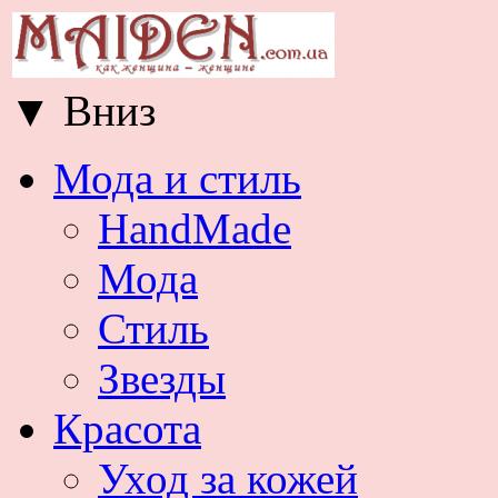
▼
Вниз
Мода и стиль
HandMade
Мода
Стиль
Звезды
Красота
Уход за кожей