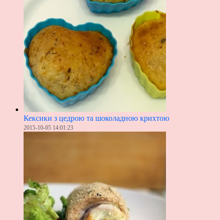
Кексики з цедрою та шоколадною крихтою
2015-10-05 14:01:23