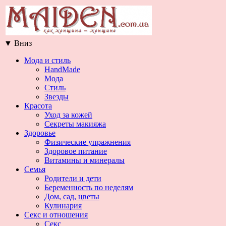
▼
Вниз
Мода и стиль
HandMade
Мода
Стиль
Звезды
Красота
Уход за кожей
Секреты макияжа
Здоровье
Физические упражнения
Здоровое питание
Витамины и минералы
Семья
Родители и дети
Беременность по неделям
Дом, сад, цветы
Кулинария
Секс и отношения
Секс