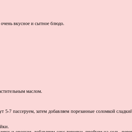
 очень вкусное и сытное блюдо.
растительным маслом.
ут 5-7 пассеруем, затем добавляем порезанные соломкой сладкий
ейки.
мясу и овощам, добавляем соус терияки, пробуем на соль, пер