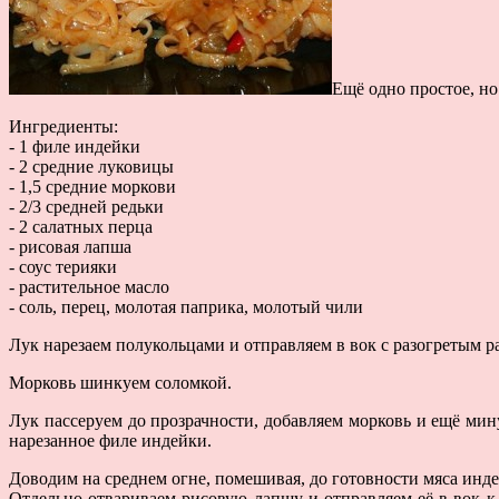
Ещё одно простое, но
Ингредиенты:
- 1 филе индейки
- 2 средние луковицы
- 1,5 средние моркови
- 2/3 средней редьки
- 2 салатных перца
- рисовая лапша
- соус терияки
- растительное масло
- соль, перец, молотая паприка, молотый чили
Лук нарезаем полукольцами и отправляем в вок с разогретым 
Морковь шинкуем соломкой.
Лук пассеруем до прозрачности, добавляем морковь и ещё мин
нарезанное филе индейки.
Доводим на среднем огне, помешивая, до готовности мяса инд
Отдельно отвариваем рисовую лапшу и отправляем её в вок к 