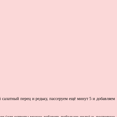
 салатный перец и редьку, пассеруем ещё минут 5 и добавляем
чим (для остроты можно добавить побольше чили) и, постоянно