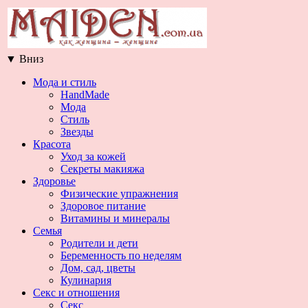
▼
Вниз
Мода и стиль
HandMade
Мода
Стиль
Звезды
Красота
Уход за кожей
Секреты макияжа
Здоровье
Физические упражнения
Здоровое питание
Витамины и минералы
Семья
Родители и дети
Беременность по неделям
Дом, сад, цветы
Кулинария
Секс и отношения
Секс