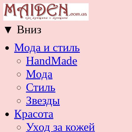
▼
Вниз
Мода и стиль
HandMade
Мода
Стиль
Звезды
Красота
Уход за кожей