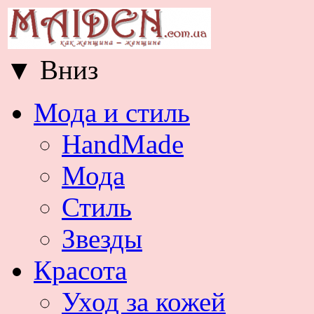
▼
Вниз
Мода и стиль
HandMade
Мода
Стиль
Звезды
Красота
Уход за кожей