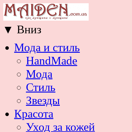
▼
Вниз
Мода и стиль
HandMade
Мода
Стиль
Звезды
Красота
Уход за кожей