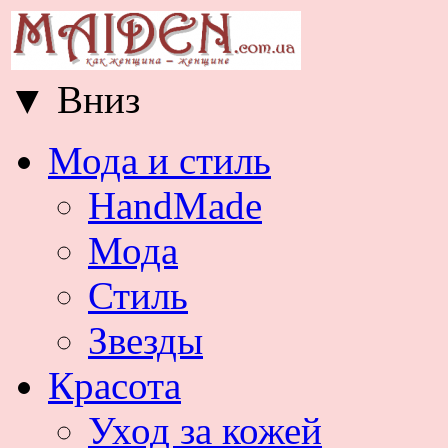
▼
Вниз
Мода и стиль
HandMade
Мода
Стиль
Звезды
Красота
Уход за кожей