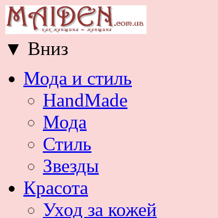
▼
Вниз
Мода и стиль
HandMade
Мода
Стиль
Звезды
Красота
Уход за кожей