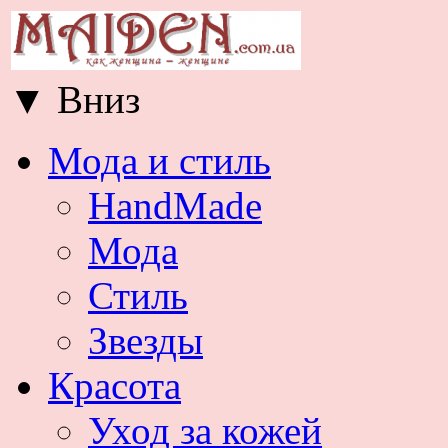
▼
Вниз
Мода и стиль
HandMade
Мода
Стиль
Звезды
Красота
Уход за кожей