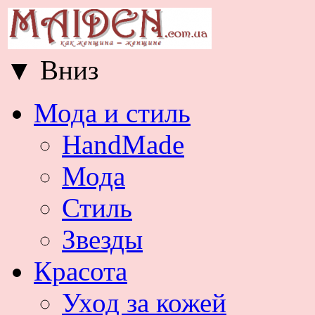
▼
Вниз
Мода и стиль
HandMade
Мода
Стиль
Звезды
Красота
Уход за кожей