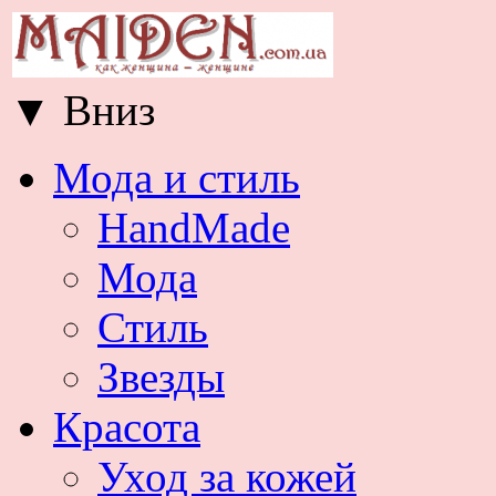
▼
Вниз
Мода и стиль
HandMade
Мода
Стиль
Звезды
Красота
Уход за кожей