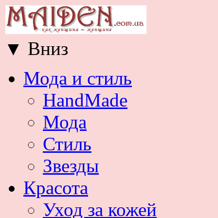
▼
Вниз
Мода и стиль
HandMade
Мода
Стиль
Звезды
Красота
Уход за кожей