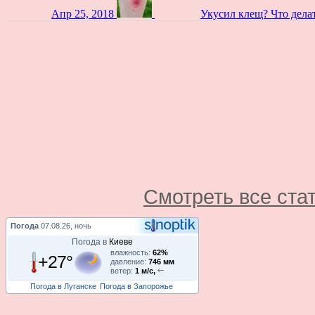
Апр 25, 2018
Укусил клещ? Что дела
Смотреть все ста
Погода
07.08.26, ночь
Погода в
Киеве
влажность:
62%
+27°
давление:
746 мм
ветер:
1 м/с,
Погода в Луганске
Погода в Запорожье