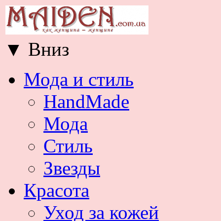
▼
Вниз
Мода и стиль
HandMade
Мода
Стиль
Звезды
Красота
Уход за кожей