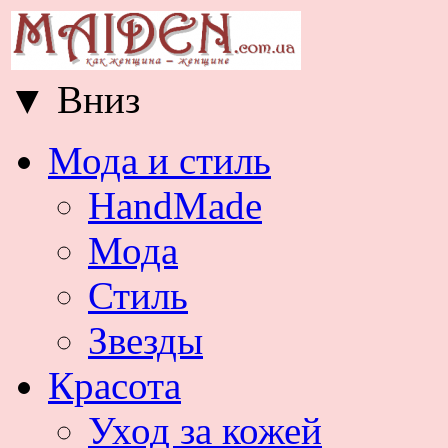
▼
Вниз
Мода и стиль
HandMade
Мода
Стиль
Звезды
Красота
Уход за кожей