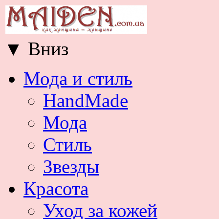
▼
Вниз
Мода и стиль
HandMade
Мода
Стиль
Звезды
Красота
Уход за кожей