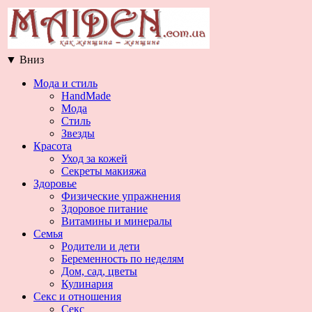
▼
Вниз
Мода и стиль
HandMade
Мода
Стиль
Звезды
Красота
Уход за кожей
Секреты макияжа
Здоровье
Физические упражнения
Здоровое питание
Витамины и минералы
Семья
Родители и дети
Беременность по неделям
Дом, сад, цветы
Кулинария
Секс и отношения
Секс