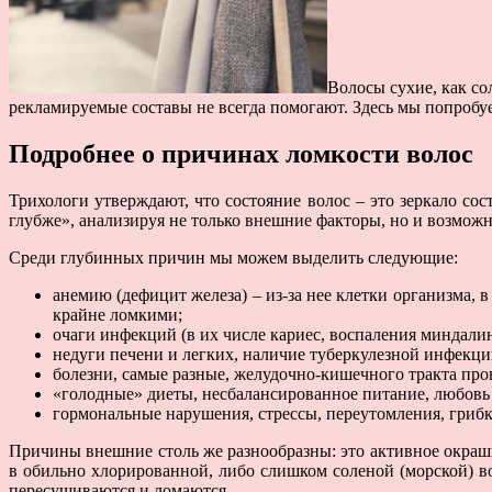
Волосы сухие, как со
рекламируемые составы не всегда помогают. Здесь мы попробуе
Подробнее о причинах ломкости волос
Трихологи утверждают, что состояние волос – это зеркало со
глубже», анализируя не только внешние факторы, но и возмож
Среди глубинных причин мы можем выделить следующие:
анемию (дефицит железа) – из-за нее клетки организма, 
крайне ломкими;
очаги инфекций (в их числе кариес, воспаления миндалин
недуги печени и легких, наличие туберкулезной инфек
болезни, самые разные, желудочно-кишечного тракта пр
«голодные» диеты, несбалансированное питание, любовь 
гормональные нарушения, стрессы, переутомления, грибк
Причины внешние столь же разнообразны: это активное окраши
в обильно хлорированной, либо слишком соленой (морской) в
пересушиваются и ломаются.