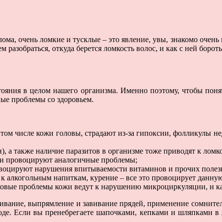
лома, очень ломкие и тусклые – это явление, увы, знакомо очен
м разобраться, откуда берется ломкость волос, и как с ней бор
стояния в целом нашего организма. Именно поэтому, чтобы пон
ные проблемы со здоровьем.
в том числе кожи головы, страдают из-за гипоксии, фолликулы н
), а также наличие паразитов в организме тоже приводят к ломк
ции провоцируют аналогичные проблемы;
овоцируют нарушения впитываемости витаминов и прочих полезн
к алкогольным напиткам, курение – все это провоцирует данну
овые проблемы кожи ведут к нарушению микроциркуляции, и как
вание, выпрямление и завивание прядей, применение сомнительн
оде. Если вы пренебрегаете шапочками, кепками и шляпками в 