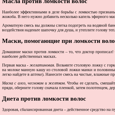
Масла против ломкости волос
Наиболее эффективными в деле борьбы с ломкостью признаны 
жожоба. В него нужно добавить несколько капель эфирного мас
Ароматную смесь вы должны слегка подогреть на водяной бане,
воздействия наденьте шапочку для душа, и утеплите голову те
Маски, помогающие при ломкости воло
Домашние маски против ломкости – то, что доктор прописал!
наиболее действенных масках.
Первая маска -
желатиновая
. Возьмите столовую ложку с гор
на молоке манную кашу из столовой ложки манки и половины с
легко найдете в аптеке). Нанесите смесь на чистые, влажные 
Маска с алоэ, чесноком и желтком
. Чтобы ее сделать, смешай
пряди, оберните голову сначала пленкой, затем полотенцем, д
Диета против ломкости волос
Здоровая, сбалансированная диета – действенное средство на 