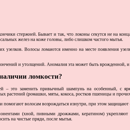
ончики стержней. Бывает и так, что локоны секутся не на конца
сальных желез на коже головы, либо слишком частого мытья.
их узелков. Волосы ломаются именно на месте появления узелк
утончений и утолщений. Аномалия эта может быть врожденной, и
 наличии ломкости?
дей – это заменить привычный шампунь на особенный, с яр
ных растений (ромашки, мяты, кокоса, ростков пшеницы и прочих
и помогают волосам возрождаться изнутри, при этом защищают о
нентами (хной, пивными дрожжами, кератином) укрепляют с
сить на чистые пряди, после мытья.