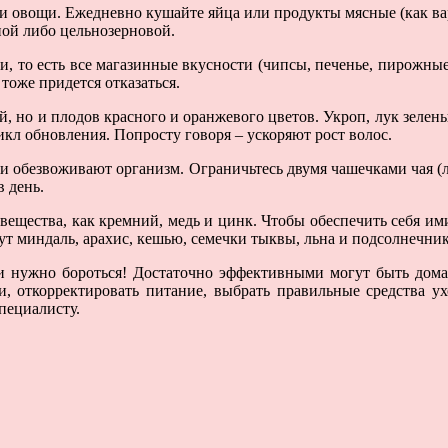
 и овощи. Ежедневно кушайте яйца или продукты мясные (как в
ной либо цельнозерновой.
и, то есть все магазинные вкусности (чипсы, печенье, пирожные
тоже придется отказаться.
й, но и плодов красного и оранжевого цветов. Укроп, лук зелены
кл обновления. Попросту говоря – ускоряют рост волос.
ни обезвоживают организм. Ограничьтесь двумя чашечками чая (
в день.
 вещества, как кремний, медь и цинк. Чтобы обеспечить себя им
дут миндаль, арахис, кешью, семечки тыквы, льна и подсолнечник
и нужно бороться! Достаточно эффективными могут быть дома
, откорректировать питание, выбрать правильные средства ух
пециалисту.