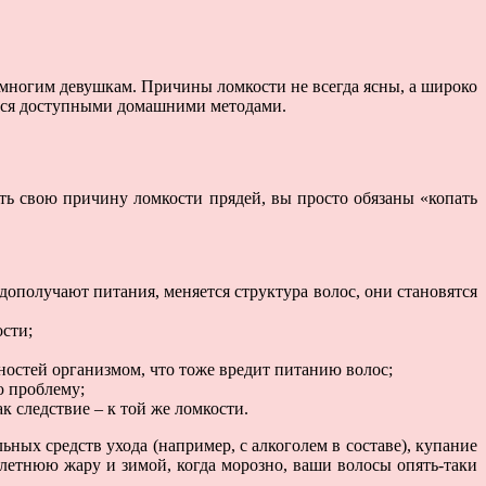
ь многим девушкам. Причины ломкости не всегда ясны, а широко
оться доступными домашними методами.
ять свою причину ломкости прядей, вы просто обязаны «копать
едополучают питания, меняется структура волос, они становятся
ости;
остей организмом, что тоже вредит питанию волос;
ю проблему;
 следствие – к той же ломкости.
ых средств ухода (например, с алкоголем в составе), купание
летнюю жару и зимой, когда морозно, ваши волосы опять-таки