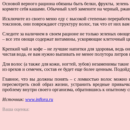
Основой верного рациона обязаны быть белки, фрукты, зелень
кормите себя кашами. Обычный хлеб замените на черный, ржа
Исключите из своего меню еду с высокой степенью переработк
токсинов, они повреждают структуру волос, так что от них вам 
Следите за наличием в своем рационе не только зеленых овоще
– все эти овощи содержат витамины, ускоряющие клеточный ци
Крепкий чай и кофе – не лучшие напитки для здоровья, ведь о
чистая вода, ее вам нужно выпивать не менее полутора литров 
Для волос (а также для кожи, ногтей, зубов) незаменимы такие
из орехов и семечек, состав ее будет еще более ценным. Подой
Главное, что вы должны понять – с ломкостью волос можно 
пересмотреть свой образ жизни, устранить вредные привычки
проблему внутри своего организма, обратившись к опытному с
Источник:
www.inflora.ru
Ваша оценка: