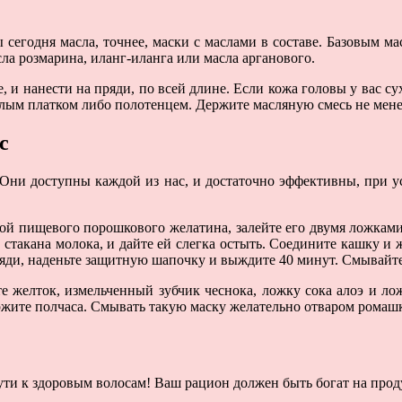
сегодня масла, точнее, маски с маслами в составе. Базовым ма
ла розмарина, иланг-иланга или масла арганового.
 и нанести на пряди, по всей длине. Если кожа головы у вас сух
плым платком либо полотенцем. Держите масляную смесь не менее
с
 Они доступны каждой из нас, и достаточно эффективны, при ус
кой пищевого порошкового желатина, залейте его двумя ложками 
такана молока, и дайте ей слегка остыть. Соедините кашку и ж
пряди, наденьте защитную шапочку и выждите 40 минут. Смывайте
те желток, измельченный зубчик чеснока, ложку сока алоэ и л
ержите полчаса. Смывать такую маску желательно отваром ромаш
пути к здоровым волосам! Ваш рацион должен быть богат на прод