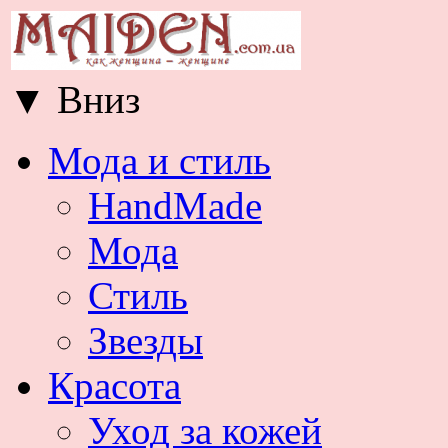
▼
Вниз
Мода и стиль
HandMade
Мода
Стиль
Звезды
Красота
Уход за кожей