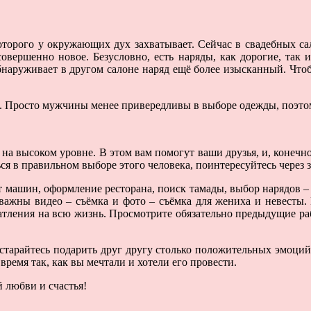
которого у окружающих дух захватывает. Сейчас в свадебных са
совершенно новое. Безусловно, есть наряды, как дорогие, так 
обнаруживает в другом салоне наряд ещё более изысканный. Чт
. Просто мужчины менее привередливы в выборе одежды, поэтом
на высоком уровне. В этом вам помогут ваши друзья, и, конечн
я в правильном выборе этого человека, поинтересуйтесь через з
т машин, оформление ресторана, поиск тамады, выбор нарядов 
 важны видео – съёмка и фото – съёмка для жениха и невесты. 
ечатления на всю жизнь. Просмотрите обязательно предыдущие ра
остарайтесь подарить друг другу столько положительных эмоций
время так, как вы мечтали и хотели его провести.
й любви и счастья!