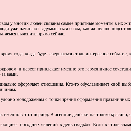
овом у многих людей связаны самые приятные моменты в их жизн
люди уже начинают задумываться о том, как же лучше подготов
ытаемся выяснить прямо сейчас.
емя года, когда будет свершаться столь интересное событие, 
окровом, и невест привлекает именно это гармоничное сочетани
 за вами.
ициально оформляет отношения. Кто-то обуславливает свой выб
ричинам.
нь удобно молодожёнам с точки зрения оформления праздничных 
ак именно в этот период. В осенние денёчки настолько красиво,
асающиеся погодных явлений в день свадьбы. Если в столь зна