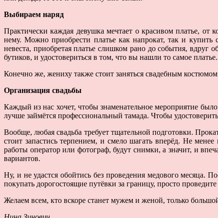
Выбираем наряд
Практически каждая девушка мечтает о красивом платье, от 
нему. Можно приобрести платье как напрокат, так и купить 
невеста, приобретая платье слишком рано до события, вдруг 
бутиков, и удостовериться в том, что вы нашли то самое платье.
Конечно же, жениху также стоит заняться свадебным костюмом
Организация свадьбы
Каждый из нас хочет, чтобы знаменательное мероприятие было 
лучше займётся профессиональный тамада. Чтобы удостоверитьс
Вообще, любая свадьба требует тщательной подготовки. Прока
стоит запастись терпением, и смело шагать вперёд. Не менее
работы оператор или фотограф, будут снимки, а значит, и вп
вариантов.
Ну, и не удастся обойтись без проведения медового месяца. П
покупать дорогостоящие путёвки за границу, просто проведите 
Желаем всем, кто вскоре станет мужем и женой, только большо
Нина Зинович