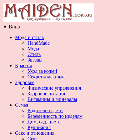
▼
Вниз
Мода и стиль
HandMade
Мода
Стиль
Звезды
Красота
Уход за кожей
Секреты макияжа
Здоровье
Физические упражнения
Здоровое питание
Витамины и минералы
Семья
Родители и дети
Беременность по неделям
Дом, сад, цветы
Кулинария
Секс и отношения
Секс