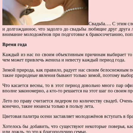
Свадьба…. С этим сл
и долгожданное, что задолго до свадьбы любящие друг друга 
внимание молодожёнов при подготовке к бракосочетанию, поп
Время года
Каждый из нас по своим объективным причинам выбирает то вр
чем может привлечь жениха и невесту каждый период года.
Зимой природа, как правило, радует нас своим белоснежным п
такие природные явления бывают только зимой, поэтому выбор
Что касается весны, то в этот период довольно много пар оф
вполне закономерно, а кто-то решается на этот шаг по своим п
Лето по праву считается лидером по количеству свадеб. Оче
конечно, такие нюансы только в пользу лета.
Цветовая палитра осени заставляет молодожёнов вступать в бр
Хотелось бы добавить, что существуют некоторые поверья, к
или дождь, то это к благополучию семьи.