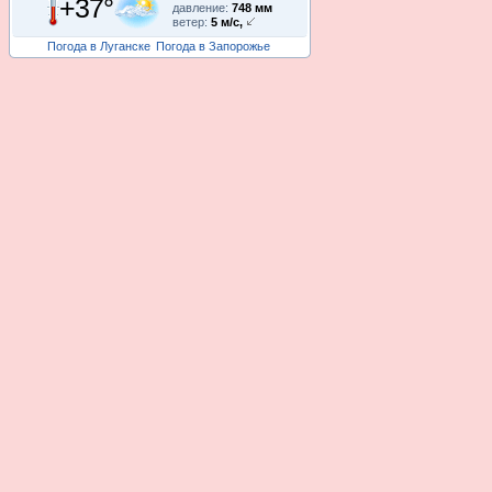
+37°
давление:
748 мм
ветер:
5 м/с,
Погода в Луганске
Погода в Запорожье