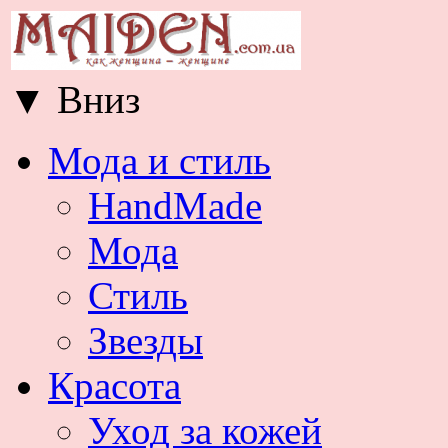
▼
Вниз
Мода и стиль
HandMade
Мода
Стиль
Звезды
Красота
Уход за кожей