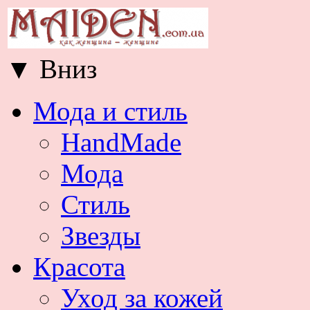
▼
Вниз
Мода и стиль
HandMade
Мода
Стиль
Звезды
Красота
Уход за кожей