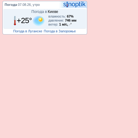
Погода
07.08.26, утро
Погода в
Киеве
влажность:
67%
+25°
давление:
746 мм
ветер:
1 м/с,
Погода в Луганске
Погода в Запорожье